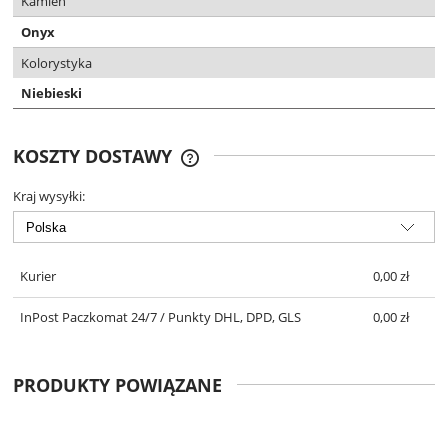
Kamień
Onyx
Kolorystyka
Niebieski
KOSZTY DOSTAWY
DARMOWA DOSTAWA OD 299 ZŁ
Kraj wysyłki:
Kurier
0,00 zł
InPost Paczkomat 24/7 / Punkty DHL, DPD, GLS
0,00 zł
PRODUKTY POWIĄZANE