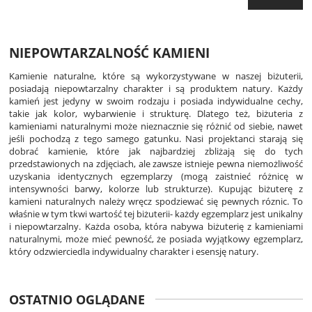
NIEPOWTARZALNOŚĆ KAMIENI
Kamienie naturalne, które są wykorzystywane w naszej biżuterii,
posiadają niepowtarzalny charakter i są produktem natury. Każdy
kamień jest jedyny w swoim rodzaju i posiada indywidualne cechy,
takie jak kolor, wybarwienie i strukturę. Dlatego też, biżuteria z
kamieniami naturalnymi może nieznacznie się różnić od siebie, nawet
jeśli pochodzą z tego samego gatunku. Nasi projektanci starają się
dobrać kamienie, które jak najbardziej zbliżają się do tych
przedstawionych na zdjęciach, ale zawsze istnieje pewna niemożliwość
uzyskania identycznych egzemplarzy (mogą zaistnieć różnicę w
intensywności barwy, kolorze lub strukturze). Kupując biżuterę z
kamieni naturalnych należy wręcz spodziewać się pewnych róznic. To
właśnie w tym tkwi wartość tej biżuterii- każdy egzemplarz jest unikalny
i niepowtarzalny. Każda osoba, która nabywa biżuterię z kamieniami
naturalnymi, może mieć pewność, że posiada wyjątkowy egzemplarz,
który odzwierciedla indywidualny charakter i esensję natury.
OSTATNIO OGLĄDANE