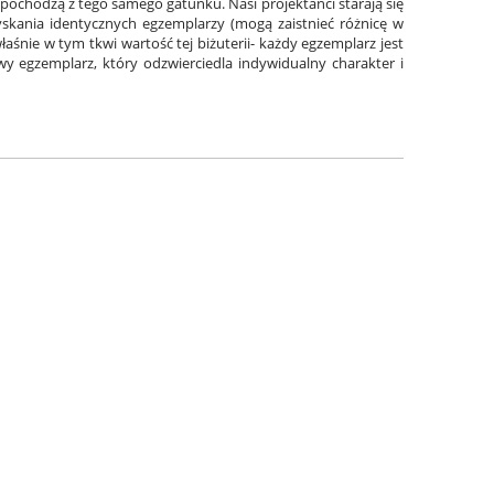
li pochodzą z tego samego gatunku. Nasi projektanci starają się
zyskania identycznych egzemplarzy (mogą zaistnieć różnicę w
aśnie w tym tkwi wartość tej biżuterii- każdy egzemplarz jest
y egzemplarz, który odzwierciedla indywidualny charakter i