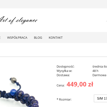
E
WSPÓŁPRACA
BLOG
KONTAKT
Dostępność:
średnia il
Wysyłka w:
48 h
Dostawa:
Darmowa
449,00 zł
Cena:
Darmowa dostawa od 299 zł
*
Rozmiar: