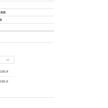
 925
li
 ZŁ
0,00 zł
0,00 zł