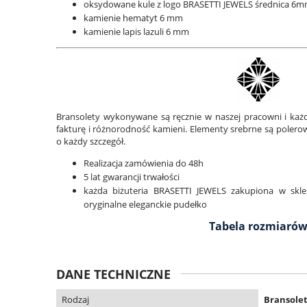
oksydowane kule z logo BRASETTI JEWELS średnica 6mm 
kamienie hematyt 6 mm
kamienie
lapis lazuli
6 mm
Bransolety wykonywane są ręcznie w naszej pracowni i każd
fakturę i różnorodność kamieni. Elementy srebrne są polero
o każdy szczegół.
Realizacja zamówienia do 48h
5 lat gwarancji trwałości
każda biżuteria BRASETTI JEWELS zakupiona w skl
oryginalne eleganckie pudełko
Tabela rozmiaró
DANE TECHNICZNE
Rodzaj
Bransole