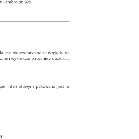
- srebro pr. 925
a jest niepowtarzalna ze względu na
wane i wykańczane ręcznie z dbałością
epie internetowym pakowana jest w
w
ty