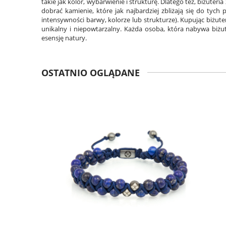
takie jak kolor, wybarwienie i strukturę. Dlatego też, biżuter
dobrać kamienie, które jak najbardziej zbliżają się do tyc
intensywności barwy, kolorze lub strukturze). Kupując biżute
unikalny i niepowtarzalny. Każda osoba, która nabywa biżu
esensję natury.
OSTATNIO OGLĄDANE