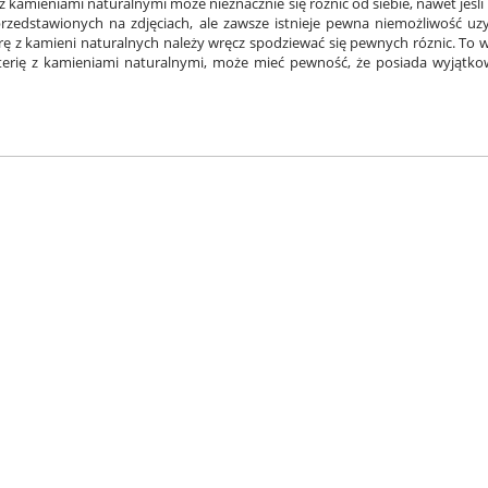
ia z kamieniami naturalnymi może nieznacznie się różnić od siebie, nawet jeś
h przedstawionych na zdjęciach, ale zawsze istnieje pewna niemożliwość u
rę z kamieni naturalnych należy wręcz spodziewać się pewnych róznic. To wł
terię z kamieniami naturalnymi, może mieć pewność, że posiada wyjątkow