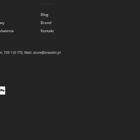
Blog
awy
Brand
mówienia
Kontakt
on:
729 110 775
, Mail:
store@brasetti.pl