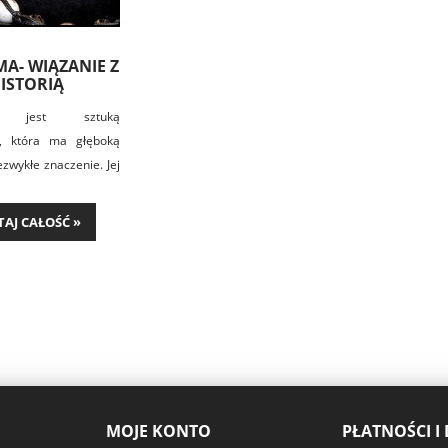
A- WIĄZANIE Z
ISTORIĄ
a jest sztuką
a, która ma głęboką
iezwykłe znaczenie. Jej
ięgają starożytnych
i, gdzie węzły były
TAJ CAŁOŚĆ »
ywane do tworzenia
 tkanin i dzianin.
rozwijała się na
 wieków, przenikając
 kultury i kontynenty,
do współczesności.
MOJE KONTO
PŁATNOŚCI I