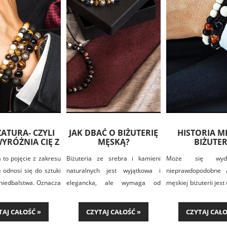
ATURA- CZYLI
JAK DBAĆ O BIŻUTERIĘ
HISTORIA MĘ
YRÓŻNIA CIĘ Z
MĘSKĄ?
BIŻUTER
TŁUMU
 to pojęcie z zakresu
Biżuteria ze srebra i kamieni
Może się wyd
 odnosi się do sztuki
naturalnych jest wyjątkowa i
nieprawdopodobne a
niedbalstwa. Oznacza
elegancka, ale wymaga od
męskiej biżuterii jes
oba ubrana w sposób
mężczyzny pewnej uwagi i jeżeli
i sięga czasów prehi
ra wygląda na nieco
potrzeba pewnej pielęgnacji, aby
Już wtedy mężczy
TAJ CAŁOŚĆ »
CZYTAJ CAŁOŚĆ »
CZYTAJ CAŁO
 ale jednocześnie
zachować swój naturalny blask i
ozdoby wykonane