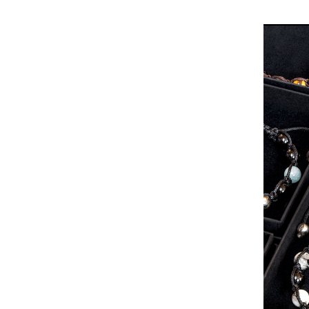
stylową i 
męska może
sprezzaturę
dobrane i 
dodać sty
stroju.