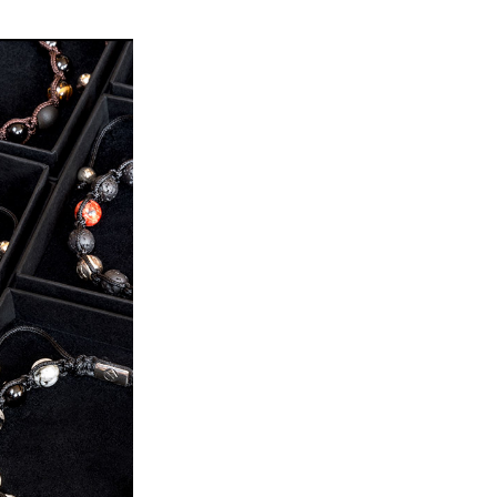
elegancką. Biżuteria
świeżość przez wiele lat. Oto
muszli, kamieni
 mieć duży wpływ na
kilka wskazówek, które pomogą
naturalnych materia
, ponieważ właściwie
Ci w utrzymaniu swojej biżuterii
nich będąca zd
noszone dodatki mogą
ze srebra i kamieni naturalnych
polowań, częściami 
lu i osobowości do
w świetnej kondycji.
znalezionymi ma
skalnymi odp
oszlifowanymi.