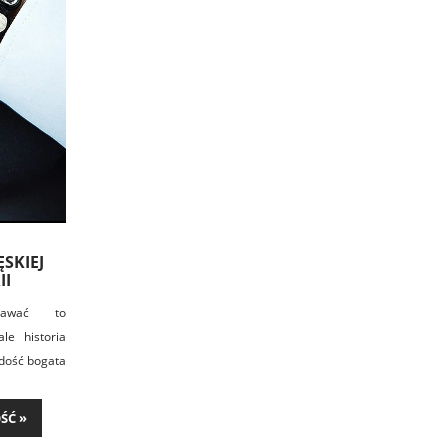
SKIEJ
II
awać to
le historia
t dość bogata
storycznych.
źni nosili
ŚĆ »
 z kości,