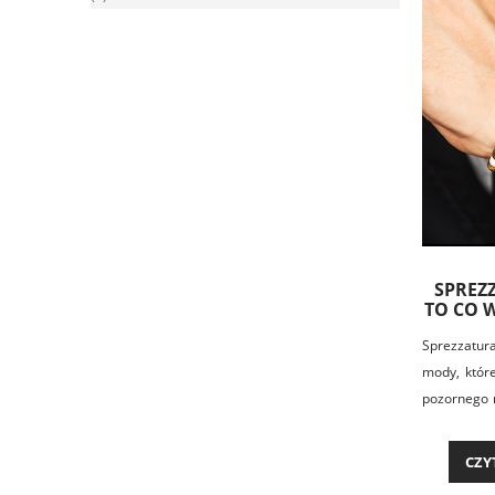
SPREZZ
TO CO W
Sprezzatura
mody, które
pozornego 
to, że os
sprezzatu
CZY
niedbałą,