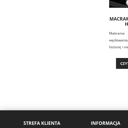
MACRAM
H
Makram
węzłowani
historię i n
korzenie s
cywilizacj
CZY
wykorzyst
ozdobnych
Makrama 
przestrzeni
przez różne
aż dotarła 
STREFA KLIENTA
INFORMACJA