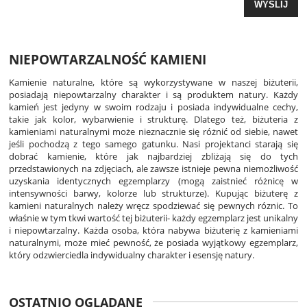
WYŚLIJ
NIEPOWTARZALNOŚĆ KAMIENI
Kamienie naturalne, które są wykorzystywane w naszej biżuterii,
posiadają niepowtarzalny charakter i są produktem natury. Każdy
kamień jest jedyny w swoim rodzaju i posiada indywidualne cechy,
takie jak kolor, wybarwienie i strukturę. Dlatego też, biżuteria z
kamieniami naturalnymi może nieznacznie się różnić od siebie, nawet
jeśli pochodzą z tego samego gatunku. Nasi projektanci starają się
dobrać kamienie, które jak najbardziej zbliżają się do tych
przedstawionych na zdjęciach, ale zawsze istnieje pewna niemożliwość
uzyskania identycznych egzemplarzy (mogą zaistnieć różnicę w
intensywności barwy, kolorze lub strukturze). Kupując biżuterę z
kamieni naturalnych należy wręcz spodziewać się pewnych róznic. To
właśnie w tym tkwi wartość tej biżuterii- każdy egzemplarz jest unikalny
i niepowtarzalny. Każda osoba, która nabywa biżuterię z kamieniami
naturalnymi, może mieć pewność, że posiada wyjątkowy egzemplarz,
który odzwierciedla indywidualny charakter i esensję natury.
OSTATNIO OGLĄDANE