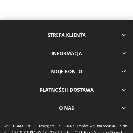
STREFA KLIENTA
INFORMACJA
MOJE KONTO
PŁATNOŚCI I DOSTAWA
O NAS
WESTHOM GROUP, ul.Rydygiera 17/41, 30-695 Kraków, woj. małopolskie, Polska,
NIP: 5130091311, REGON: 120593553, Telefon:
729 110 775
, Mail:
store@brasetti.pl