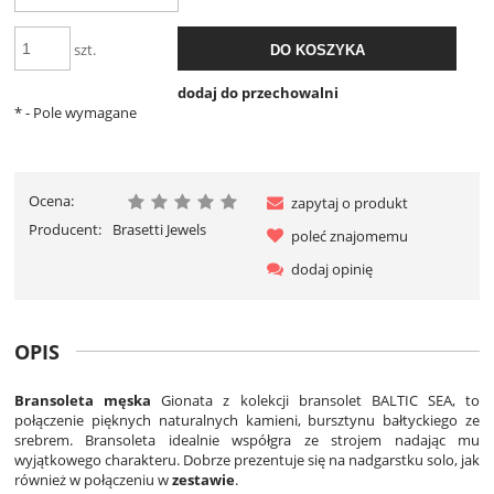
szt.
DO KOSZYKA
dodaj do przechowalni
*
- Pole wymagane
Ocena:
zapytaj o produkt
Producent:
Brasetti Jewels
poleć znajomemu
dodaj opinię
OPIS
Bransoleta męska
Gionata z kolekcji bransolet BALTIC SEA, to
połączenie pięknych naturalnych kamieni, bursztynu bałtyckiego ze
srebrem. Bransoleta idealnie współgra ze strojem nadając mu
wyjątkowego charakteru. Dobrze prezentuje się na nadgarstku solo, jak
również w połączeniu w
zestawie
.