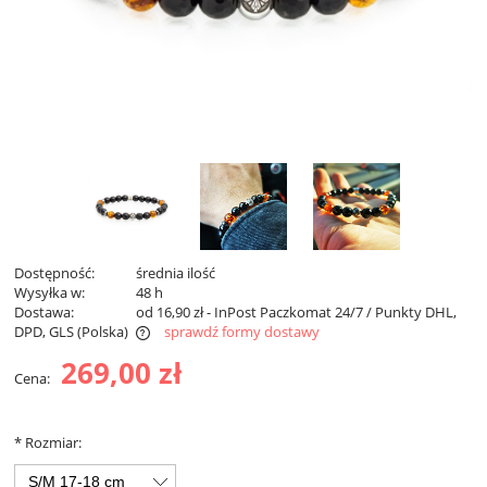
Dostępność:
średnia ilość
Wysyłka w:
48 h
Dostawa:
od 16,90 zł
- InPost Paczkomat 24/7 / Punkty DHL,
DPD, GLS
(Polska)
sprawdź formy dostawy
Darmowa dostawa od 299 zł
269,00 zł
Cena:
*
Rozmiar: