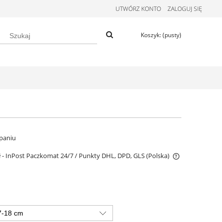
UTWÓRZ KONTO
ZALOGUJ SIĘ
Koszyk:
(pusty)
paniu
ł
- InPost Paczkomat 24/7 / Punkty DHL, DPD, GLS
(Polska)
Darmowa dostawa od 299 zł