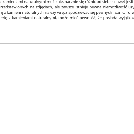
ia z kamieniami naturalnymi może nieznacznie się różnić od siebie, nawet jeś
h przedstawionych na zdjęciach, ale zawsze istnieje pewna niemożliwość u
rę z kamieni naturalnych należy wręcz spodziewać się pewnych róznic. To wł
terię z kamieniami naturalnymi, może mieć pewność, że posiada wyjątkow