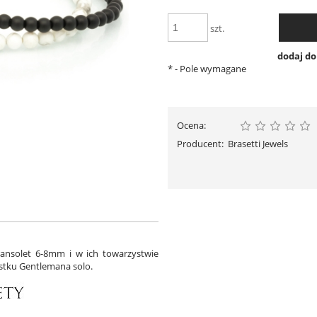
szt.
dodaj d
*
- Pole wymagane
Ocena:
Producent:
Brasetti Jewels
ansolet 6-8mm i w ich towarzystwie
rstku Gentlemana solo.