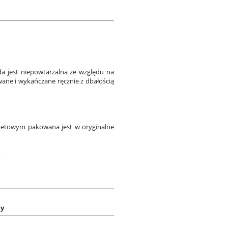
a jest niepowtarzalna ze względu na
wane i wykańczane ręcznie z dbałością
rnetowym pakowana jest w oryginalne
w
ty