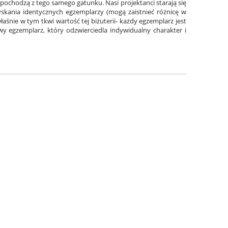
li pochodzą z tego samego gatunku. Nasi projektanci starają się
zyskania identycznych egzemplarzy (mogą zaistnieć różnicę w
aśnie w tym tkwi wartość tej biżuterii- każdy egzemplarz jest
y egzemplarz, który odzwierciedla indywidualny charakter i