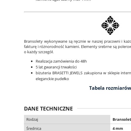
Bransolety wykonywane są ręcznie w naszej pracowni i każd
fakturę i różnorodność kamieni. Elementy srebrne są polero
o każdy szczegół.
Realizacja zamówienia do 48h
5 lat gwarancji trwałości
biżuteria BRASETTI JEWELS zakupiona w sklepie inte
eleganckie pudełko
Tabela rozmiaró
DANE TECHNICZNE
Rodzaj
Bransole
Średnica
4 mm