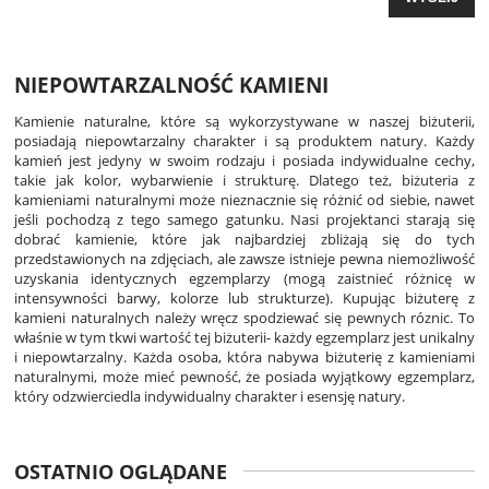
NIEPOWTARZALNOŚĆ KAMIENI
Kamienie naturalne, które są wykorzystywane w naszej biżuterii,
posiadają niepowtarzalny charakter i są produktem natury. Każdy
kamień jest jedyny w swoim rodzaju i posiada indywidualne cechy,
takie jak kolor, wybarwienie i strukturę. Dlatego też, biżuteria z
kamieniami naturalnymi może nieznacznie się różnić od siebie, nawet
jeśli pochodzą z tego samego gatunku. Nasi projektanci starają się
dobrać kamienie, które jak najbardziej zbliżają się do tych
przedstawionych na zdjęciach, ale zawsze istnieje pewna niemożliwość
uzyskania identycznych egzemplarzy (mogą zaistnieć różnicę w
intensywności barwy, kolorze lub strukturze). Kupując biżuterę z
kamieni naturalnych należy wręcz spodziewać się pewnych róznic. To
właśnie w tym tkwi wartość tej biżuterii- każdy egzemplarz jest unikalny
i niepowtarzalny. Każda osoba, która nabywa biżuterię z kamieniami
naturalnymi, może mieć pewność, że posiada wyjątkowy egzemplarz,
który odzwierciedla indywidualny charakter i esensję natury.
OSTATNIO OGLĄDANE