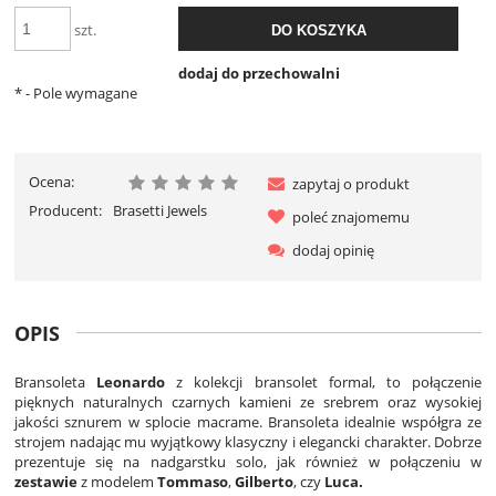
szt.
DO KOSZYKA
dodaj do przechowalni
*
- Pole wymagane
Ocena:
zapytaj o produkt
Producent:
Brasetti Jewels
poleć znajomemu
dodaj opinię
OPIS
Bransoleta
Leonardo
z kolekcji bransolet formal, to połączenie
pięknych naturalnych czarnych kamieni ze srebrem oraz wysokiej
jakości sznurem w splocie macrame. Bransoleta idealnie współgra ze
strojem nadając mu wyjątkowy klasyczny i elegancki charakter. Dobrze
prezentuje się na nadgarstku solo, jak również w połączeniu w
zestawie
z modelem
Tommaso
,
Gilberto
, czy
Luca.