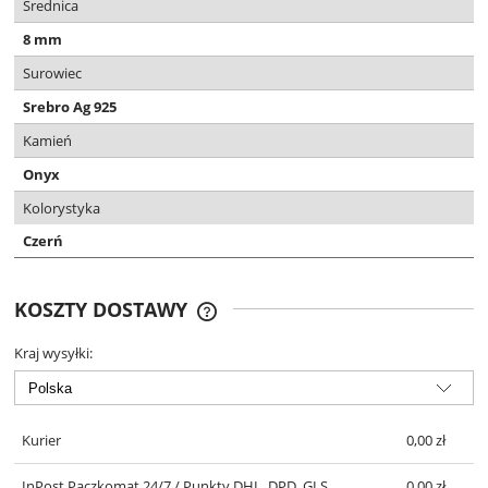
Średnica
8 mm
Surowiec
Srebro Ag 925
Kamień
Onyx
Kolorystyka
Czerń
KOSZTY DOSTAWY
DARMOWA DOSTAWA OD 299 ZŁ
Kraj wysyłki:
Kurier
0,00 zł
InPost Paczkomat 24/7 / Punkty DHL, DPD, GLS
0,00 zł