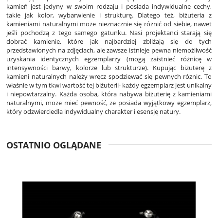
kamień jest jedyny w swoim rodzaju i posiada indywidualne cechy,
takie jak kolor, wybarwienie i strukturę. Dlatego też, biżuteria z
kamieniami naturalnymi może nieznacznie się różnić od siebie, nawet
jeśli pochodzą z tego samego gatunku. Nasi projektanci starają się
dobrać kamienie, które jak najbardziej zbliżają się do tych
przedstawionych na zdjęciach, ale zawsze istnieje pewna niemożliwość
uzyskania identycznych egzemplarzy (mogą zaistnieć różnicę w
intensywności barwy, kolorze lub strukturze). Kupując biżuterę z
kamieni naturalnych należy wręcz spodziewać się pewnych róznic. To
właśnie w tym tkwi wartość tej biżuterii- każdy egzemplarz jest unikalny
i niepowtarzalny. Każda osoba, która nabywa biżuterię z kamieniami
naturalnymi, może mieć pewność, że posiada wyjątkowy egzemplarz,
który odzwierciedla indywidualny charakter i esensję natury.
OSTATNIO OGLĄDANE