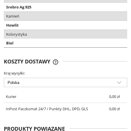
Srebro Ag 925
Kamień
Howlit
Kolorystyka
Biel
KOSZTY DOSTAWY
DARMOWA DOSTAWA OD 299 ZŁ
Kraj wysyłki:
Kurier
0,00 zł
InPost Paczkomat 24/7 / Punkty DHL, DPD, GLS
0,00 zł
PRODUKTY POWIĄZANE