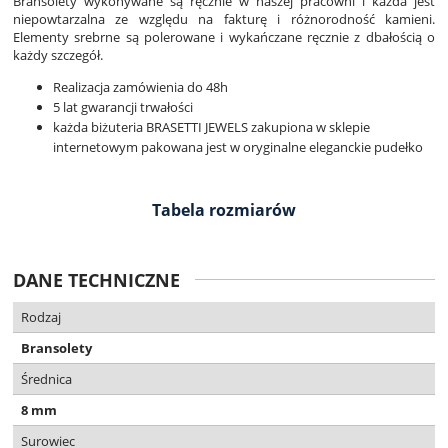
Bransolety wykonywane są ręcznie w naszej pracowni i każda jest
niepowtarzalna ze względu na fakturę i różnorodność kamieni.
Elementy srebrne są polerowane i wykańczane ręcznie z dbałością o
każdy szczegół.
Realizacja zamówienia do 48h
5 lat gwarancji trwałości
każda biżuteria BRASETTI JEWELS zakupiona w sklepie
internetowym pakowana jest w oryginalne eleganckie pudełko
Tabela rozmiarów
DANE TECHNICZNE
Rodzaj
Bransolety
Średnica
8 mm
Surowiec