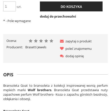
szt.
DO KOSZYKA
dodaj do przechowalni
*
- Pole wymagane
Ocena:
zapytaj o produkt
Producent:
Brasetti Jewels
poleć znajomemu
dodaj opinię
OPIS
Bransoleta Goat to bransoleta z kolekcji inspirowanej wonią perfum
męskich marki
Wolf brothers
. Bransoleta Goat przedstawia nuty
zapachowe perfum Wolf brothers- Koza o zapachu górskich bezdroży,
obłąkania i obsesji.