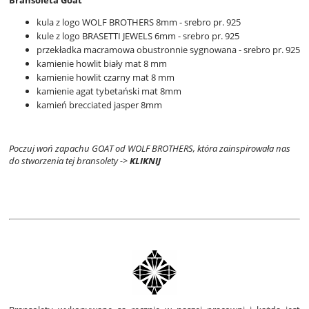
Bransoleta Goat
kula z logo WOLF BROTHERS 8mm - srebro pr. 925
kule z logo BRASETTI JEWELS 6mm - srebro pr. 925
przekładka macramowa obustronnie sygnowana - srebro pr. 925
kamienie howlit biały mat 8 mm
kamienie howlit czarny mat 8 mm
kamienie agat tybetański mat 8mm
kamień brecciated jasper 8mm
Poczuj woń zapachu GOAT od WOLF BROTHERS, która zainspirowała nas
do stworzenia tej bransolety ->
KLIKNIJ