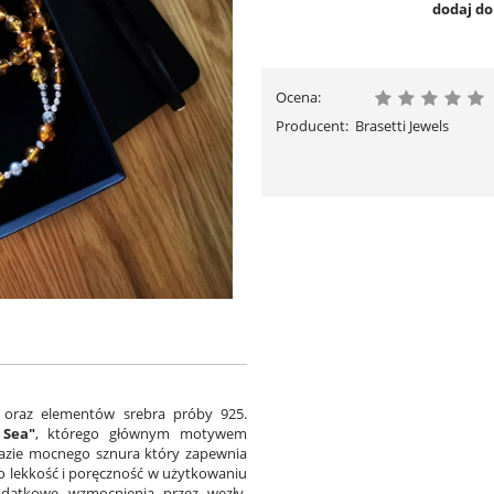
dodaj d
Ocena:
Producent:
Brasetti Jewels
w oraz elementów srebra próby 925.
 Sea"
, którego głównym motywem
azie mocnego sznura który zapewnia
go lekkość i poręczność w użytkowaniu
odatkowe wzmocnienia przez węzły.