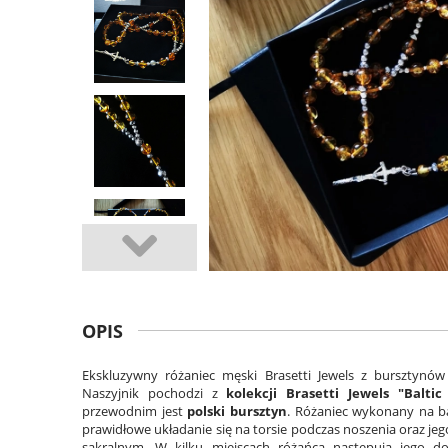
OPIS
Ekskluzywny różaniec męski Brasetti Jewels z bursztynó
Naszyjnik pochodzi z
kolekcji Brasetti Jewels "Baltic
przewodnim jest
polski bursztyn
. Różaniec wykonany na b
prawidłowe układanie się na torsie podczas noszenia oraz je
sakralnym. W kilku miejscach różańca następują jego d