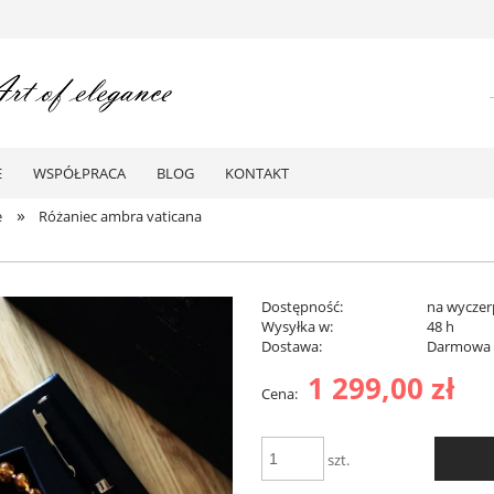
E
WSPÓŁPRACA
BLOG
KONTAKT
»
e
Różaniec ambra vaticana
Dostępność:
na wyczer
Wysyłka w:
48 h
Dostawa:
Darmowa
1 299,00 zł
Cena:
Darmowa dostawa od 299 zł
szt.