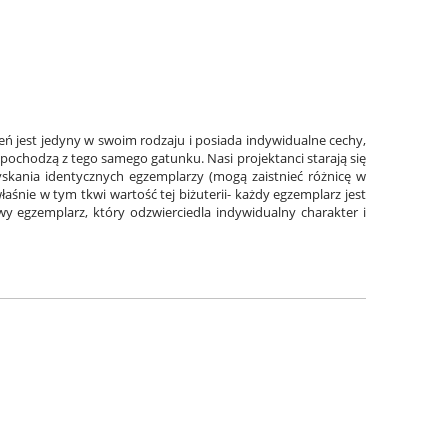
eń jest jedyny w swoim rodzaju i posiada indywidualne cechy,
li pochodzą z tego samego gatunku. Nasi projektanci starają się
zyskania identycznych egzemplarzy (mogą zaistnieć różnicę w
aśnie w tym tkwi wartość tej biżuterii- każdy egzemplarz jest
y egzemplarz, który odzwierciedla indywidualny charakter i