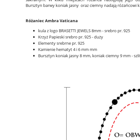
Bursztyn barwy koniak jasny oraz ciemny nadają różańcowi k
Różaniec Ambra Vaticana
kula z logo BRASETTI JEWELS 8mm - srebro pr. 925
Krzyż Papieski srebro pr. 925 - duży
Elementy srebrne pr. 925
Kamienie hematyt 4 i 6 mm mm
Bursztyn koniak jasny 8 mm, koniak ciemny 9 mm - szli