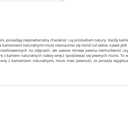
rii, posiadają niepowtarzalny charakter i są produktem natury. Każdy kami
ia z kamieniami naturalnymi może nieznacznie się różnić od siebie, nawet jeś
h przedstawionych na zdjęciach, ale zawsze istnieje pewna niemożliwość u
rę z kamieni naturalnych należy wręcz spodziewać się pewnych róznic. To wł
terię z kamieniami naturalnymi, może mieć pewność, że posiada wyjątkow