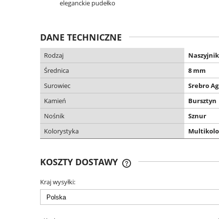
eleganckie pudełko
DANE TECHNICZNE
Rodzaj
Naszyjnik
Średnica
8 mm
Surowiec
Srebro Ag
Kamień
Bursztyn
Nośnik
Sznur
Kolorystyka
Multikolo
KOSZTY DOSTAWY
Kraj wysyłki:
DARMOWA DOSTAWA OD 299