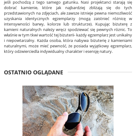
jeśli pochodzą z tego samego gatunku. Nasi projektanci starają się
dobrać kamienie, które jak najbardziej zbliżają się do tych
przedstawionych na zdjęciach, ale zawsze istnieje pewna niemożliwość
uzyskania identycznych egzemplarzy (mogą zaistnieć różnicę w
intensywności barwy, kolorze lub strukturze). Kupując biżuterę z
kamieni naturalnych należy wręcz spodziewać się pewnych róznic. To
właśnie w tym tkwi wartość tej biżuterii- każdy egzemplarz jest unikalny
i niepowtarzalny. Każda osoba, która nabywa biżuterię z kamieniami
naturalnymi, może mieć pewność, że posiada wyjątkowy egzemplarz,
który odzwierciedla indywidualny charakter i esensję natury.
OSTATNIO OGLĄDANE