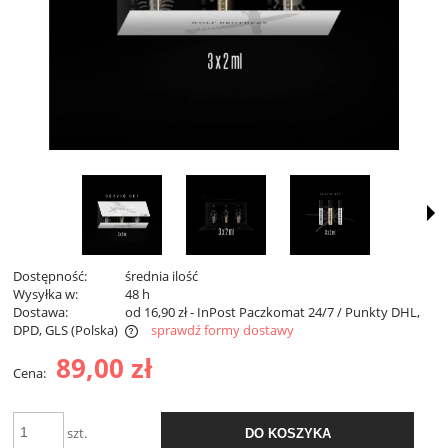
Dostępność:
średnia ilość
Wysyłka w:
48 h
Dostawa:
od 16,90 zł
- InPost Paczkomat 24/7 / Punkty DHL,
DPD, GLS
(Polska)
sprawdź formy dostawy
Darmowa dostawa od 299 zł
89,00 zł
Cena:
szt.
DO KOSZYKA