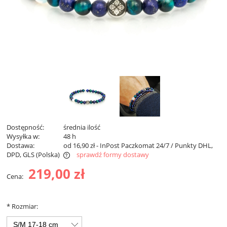
Dostępność:
średnia ilość
Wysyłka w:
48 h
Dostawa:
od 16,90 zł
- InPost Paczkomat 24/7 / Punkty DHL,
DPD, GLS
(Polska)
sprawdź formy dostawy
Darmowa dostawa od 299 zł
219,00 zł
Cena:
*
Rozmiar: