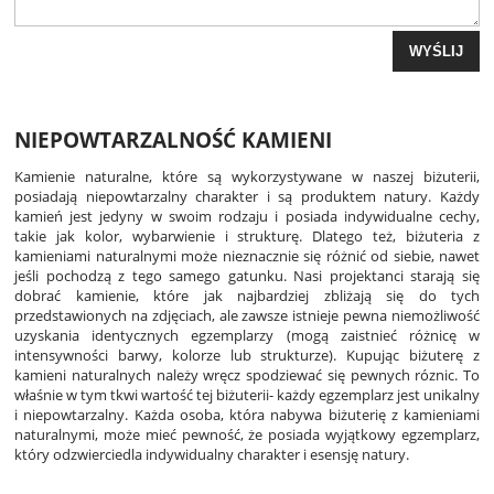
WYŚLIJ
NIEPOWTARZALNOŚĆ KAMIENI
Kamienie naturalne, które są wykorzystywane w naszej biżuterii,
posiadają niepowtarzalny charakter i są produktem natury. Każdy
kamień jest jedyny w swoim rodzaju i posiada indywidualne cechy,
takie jak kolor, wybarwienie i strukturę. Dlatego też, biżuteria z
kamieniami naturalnymi może nieznacznie się różnić od siebie, nawet
jeśli pochodzą z tego samego gatunku. Nasi projektanci starają się
dobrać kamienie, które jak najbardziej zbliżają się do tych
przedstawionych na zdjęciach, ale zawsze istnieje pewna niemożliwość
uzyskania identycznych egzemplarzy (mogą zaistnieć różnicę w
intensywności barwy, kolorze lub strukturze). Kupując biżuterę z
kamieni naturalnych należy wręcz spodziewać się pewnych róznic. To
właśnie w tym tkwi wartość tej biżuterii- każdy egzemplarz jest unikalny
i niepowtarzalny. Każda osoba, która nabywa biżuterię z kamieniami
naturalnymi, może mieć pewność, że posiada wyjątkowy egzemplarz,
który odzwierciedla indywidualny charakter i esensję natury.