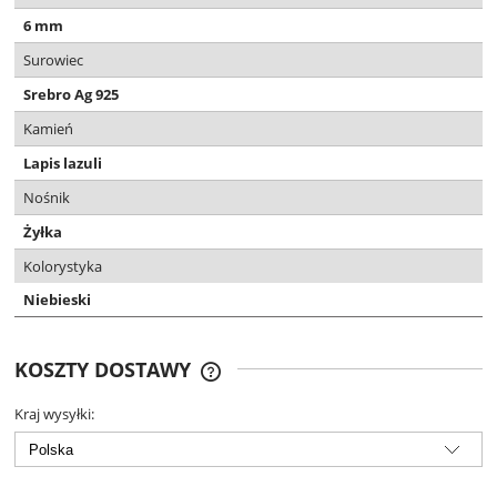
6 mm
Surowiec
Srebro Ag 925
Kamień
Lapis lazuli
Nośnik
Żyłka
Kolorystyka
Niebieski
KOSZTY DOSTAWY
DARMOWA DOSTAWA OD 299 ZŁ
Kraj wysyłki: