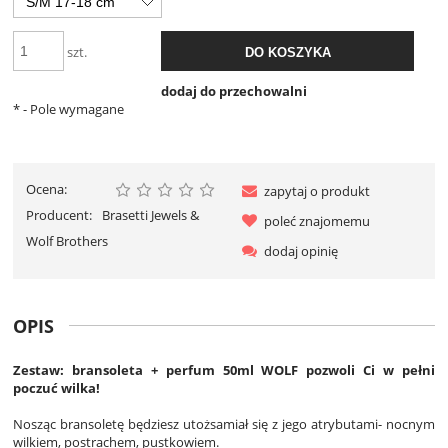
szt.
DO KOSZYKA
dodaj do przechowalni
*
- Pole wymagane
Ocena:
zapytaj o produkt
Producent:
Brasetti Jewels &
poleć znajomemu
Wolf Brothers
dodaj opinię
OPIS
Zestaw: bransoleta + perfum 50ml WOLF pozwoli Ci w pełni
poczuć wilka!
Nosząc bransoletę będziesz utożsamiał się z jego atrybutami- nocnym
wilkiem, postrachem, pustkowiem.