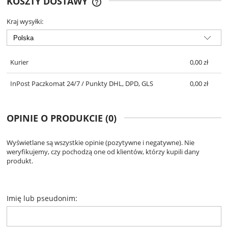
KOSZTY DOSTAWY
DARMOWA DOSTAWA OD 299 ZŁ
Kraj wysyłki:
Kurier
0,00 zł
InPost Paczkomat 24/7 / Punkty DHL, DPD, GLS
0,00 zł
OPINIE O PRODUKCIE (0)
Wyświetlane są wszystkie opinie (pozytywne i negatywne). Nie
weryfikujemy, czy pochodzą one od klientów, którzy kupili dany
produkt.
Imię lub pseudonim: