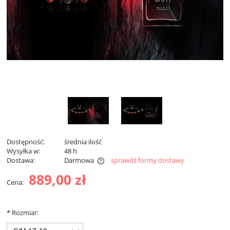
Dostępność:
średnia ilość
Wysyłka w:
48 h
Dostawa:
Darmowa
sprawdź formy dostawy
Darmowa dostawa od 299 zł
889,00 zł
Cena:
*
Rozmiar: