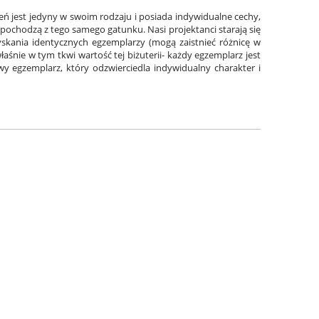
eń jest jedyny w swoim rodzaju i posiada indywidualne cechy,
li pochodzą z tego samego gatunku. Nasi projektanci starają się
zyskania identycznych egzemplarzy (mogą zaistnieć różnicę w
aśnie w tym tkwi wartość tej biżuterii- każdy egzemplarz jest
y egzemplarz, który odzwierciedla indywidualny charakter i