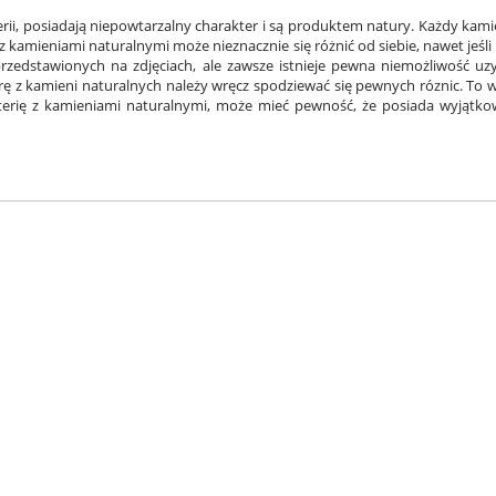
rii, posiadają niepowtarzalny charakter i są produktem natury. Każdy kami
ia z kamieniami naturalnymi może nieznacznie się różnić od siebie, nawet jeś
h przedstawionych na zdjęciach, ale zawsze istnieje pewna niemożliwość u
rę z kamieni naturalnych należy wręcz spodziewać się pewnych róznic. To wł
terię z kamieniami naturalnymi, może mieć pewność, że posiada wyjątkow