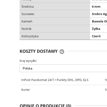
Średnica
6 mm
Surowiec
Srebro Ag
Kamień
Bawole O
Nośnik
Żyłka
Kolorystyka
Czerń
KOSZTY DOSTAWY
Kraj wysyłki:
DARMOWA DOSTAWA OD 299
InPost Paczkomat 24/7 / Punkty DHL, DPD, GLS
1
Kurier
1
OPINIE O PRODUKCIE (0)