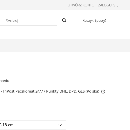
UTWÓRZ KONTO
ZALOGUJ SIĘ
Koszyk:
(pusty)
paniu
ł
- InPost Paczkomat 24/7 / Punkty DHL, DPD, GLS
(Polska)
Darmowa dostawa od 299 zł