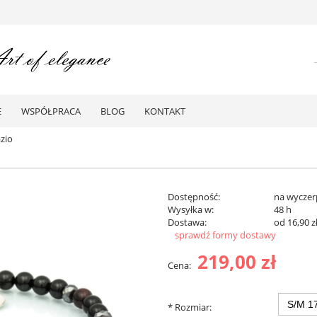
E
WSPÓŁPRACA
BLOG
KONTAKT
zio
Dostępność:
na wyczer
Wysyłka w:
48 h
Dostawa:
od 16,90 z
sprawdź formy dostawy
219,00 zł
Cena:
*
Rozmiar: