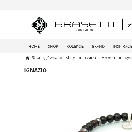
HOME
SHOP
KOLEKCJE
BRAND
INSPIRACJ
»
»
»
Strona główna
Shop
Bransolety 6 mm
Igna
IGNAZIO