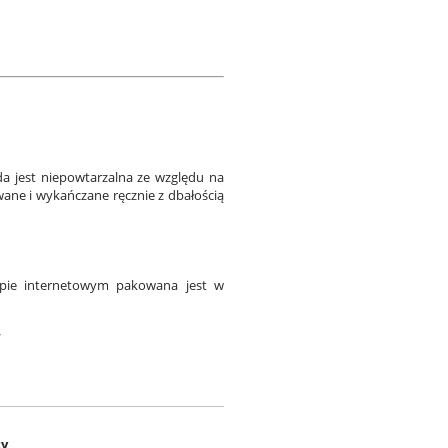
a jest niepowtarzalna ze względu na
wane i wykańczane ręcznie z dbałością
epie internetowym pakowana jest w
w
ty