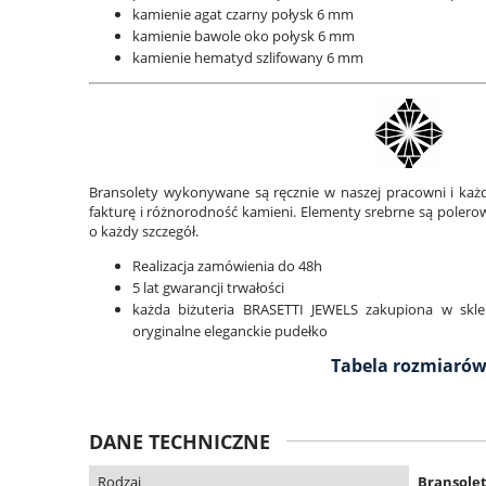
kamienie agat czarny połysk 6 mm
kamienie bawole oko połysk 6 mm
kamienie hematyd szlifowany 6 mm
Bransolety wykonywane są ręcznie w naszej pracowni i każd
fakturę i różnorodność kamieni. Elementy srebrne są polero
o każdy szczegół.
Realizacja zamówienia do 48h
5 lat gwarancji trwałości
każda biżuteria BRASETTI JEWELS zakupiona w skl
oryginalne eleganckie pudełko
Tabela rozmiaró
DANE TECHNICZNE
Rodzaj
Bransole