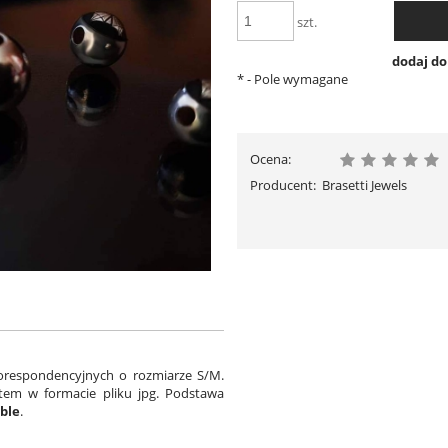
szt.
dodaj d
*
- Pole wymagane
Ocena:
Producent:
Brasetti Jewels
orespondencyjnych o rozmiarze S/M.
ktem w formacie pliku jpg. Podstawa
ble
.