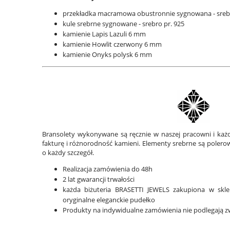
przekładka macramowa obustronnie sygnowana - srebr
kule srebrne sygnowane - srebro pr. 925
kamienie Lapis Lazuli 6 mm
kamienie Howlit czerwony 6 mm
kamienie Onyks polysk 6 mm
Bransolety wykonywane są ręcznie w naszej pracowni i każd
fakturę i różnorodność kamieni. Elementy srebrne są polero
o każdy szczegół.
Realizacja zamówienia do 48h
2 lat gwarancji trwałości
każda biżuteria BRASETTI JEWELS zakupiona w skl
oryginalne eleganckie pudełko
Produkty na indywidualne zamówienia nie podlegają 