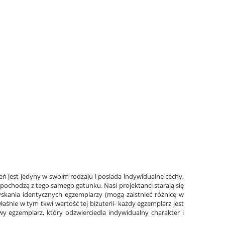
eń jest jedyny w swoim rodzaju i posiada indywidualne cechy,
li pochodzą z tego samego gatunku. Nasi projektanci starają się
zyskania identycznych egzemplarzy (mogą zaistnieć różnicę w
aśnie w tym tkwi wartość tej biżuterii- każdy egzemplarz jest
y egzemplarz, który odzwierciedla indywidualny charakter i