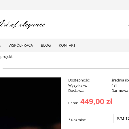
E
WSPÓŁPRACA
BLOG
KONTAKT
 projekt
Dostępność:
średnia il
Wysyłka w:
48 h
Dostawa:
Darmowa
449,00 zł
Cena:
Darmowa dostawa od 299 zł
*
Rozmiar: