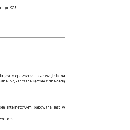
o pr. 925
a jest niepowtarzalna ze względu na
wane i wykańczane ręcznie z dbałością
epie internetowym pakowana jest w
zwrotom