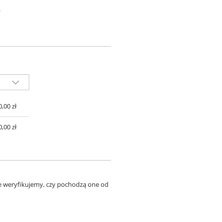
w
 ZŁ
0,00 zł
0,00 zł
ie weryfikujemy, czy pochodzą one od