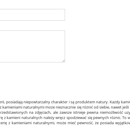
rii, posiadają niepowtarzalny charakter i są produktem natury. Każdy kami
ia z kamieniami naturalnymi może nieznacznie się różnić od siebie, nawet jeś
h przedstawionych na zdjęciach, ale zawsze istnieje pewna niemożliwość u
rę z kamieni naturalnych należy wręcz spodziewać się pewnych róznic. To wł
terię z kamieniami naturalnymi, może mieć pewność, że posiada wyjątkow