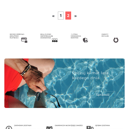
1
2
«
»