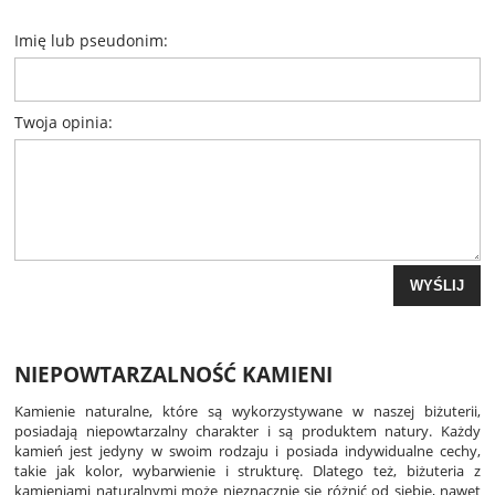
Imię lub pseudonim:
Twoja opinia:
WYŚLIJ
NIEPOWTARZALNOŚĆ KAMIENI
Kamienie naturalne, które są wykorzystywane w naszej biżuterii,
posiadają niepowtarzalny charakter i są produktem natury. Każdy
kamień jest jedyny w swoim rodzaju i posiada indywidualne cechy,
takie jak kolor, wybarwienie i strukturę. Dlatego też, biżuteria z
kamieniami naturalnymi może nieznacznie się różnić od siebie, nawet