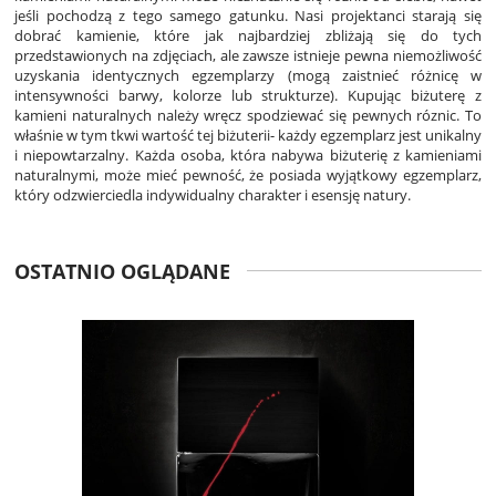
jeśli pochodzą z tego samego gatunku. Nasi projektanci starają się
dobrać kamienie, które jak najbardziej zbliżają się do tych
przedstawionych na zdjęciach, ale zawsze istnieje pewna niemożliwość
uzyskania identycznych egzemplarzy (mogą zaistnieć różnicę w
intensywności barwy, kolorze lub strukturze). Kupując biżuterę z
kamieni naturalnych należy wręcz spodziewać się pewnych róznic. To
właśnie w tym tkwi wartość tej biżuterii- każdy egzemplarz jest unikalny
i niepowtarzalny. Każda osoba, która nabywa biżuterię z kamieniami
naturalnymi, może mieć pewność, że posiada wyjątkowy egzemplarz,
który odzwierciedla indywidualny charakter i esensję natury.
OSTATNIO OGLĄDANE