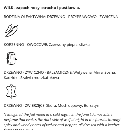
WILK - zapach nocy, strachu i pustkowia.
RODZINA OLFAKTYWNA: DRZEWNO - PRZYPRAWOWO - ŻYWICZNA
KORZENNO - OWOCOWE: Czerwony pieprz, śliwka
DRZEWNO - ŻYWICZNO - BALSAMICZNE: Wetyweria, Mirra, Sosna,
Kadzidło, Szałwia muszkatołowa
DRZEWNO - ZWIERZĘCE: Skóra, Mech dębowy, Bursztyn
“I imagined the full moon in a cold night, in the forest. A masculine
perfume that evokes the dark side of wolf at night in the forest... through
spicy and woody notes of vetiver and pepper, all dressed with a leather