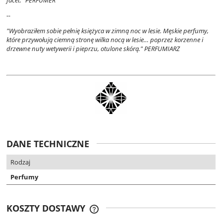
facet.”
PERFUMER
--
"Wyobraziłem sobie pełnię księżyca w zimną noc w lesie. Męskie perfumy,
które przywołują ciemną stronę wilka nocą w lesie… poprzez korzenne i
drzewne nuty wetywerii i pieprzu, otulone skórą."
PERFUMIARZ
DANE TECHNICZNE
Rodzaj
Perfumy
KOSZTY DOSTAWY
DARMOWA DOSTAWA OD 299 ZŁ